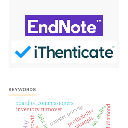
KEYWORDS
board of commissioners
transfer pricing
fraud diamond
tax audits
inventory turnover
profitability
debt level
smartpls