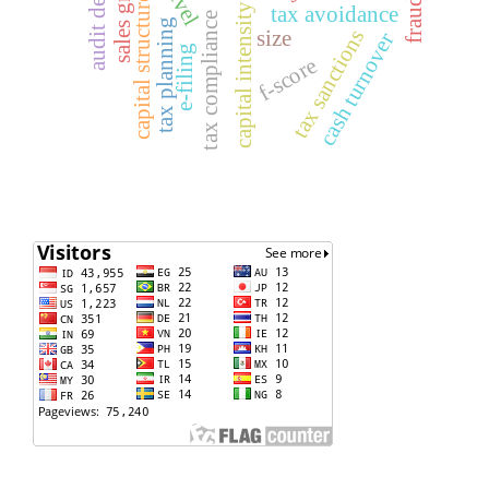
sales growth
audit delay
capital structure
capital intensity
tax avoidance
tax compliance
tax planning
tax sanctions
size
cash turnover
e-filing
f-score