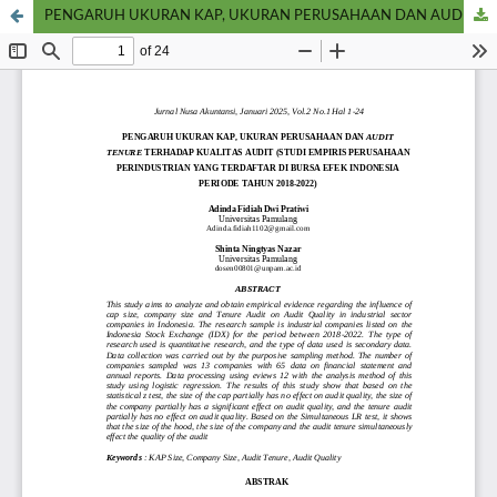
PENGARUH UKURAN KAP, UKURAN PERUSAHAAN DAN AUDIT TENURE TERHADAP KUALITAS AUDIT (STUDI EMPIRIS PERUSAHAAN PERINDUSTRIAN YANG TERDAFTAR DI BURSA EFEK INDONESIA PERIODE TAHUN 2018-2022)